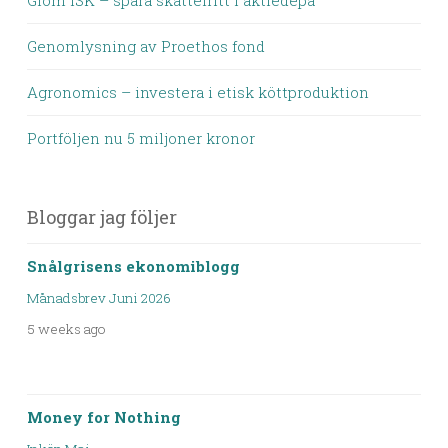
Glöm ISK – spara skattefritt i aktiedepå
Genomlysning av Proethos fond
Agronomics – investera i etisk köttproduktion
Portföljen nu 5 miljoner kronor
Bloggar jag följer
Snålgrisens ekonomiblogg
Månadsbrev Juni 2026
5 weeks ago
Money for Nothing