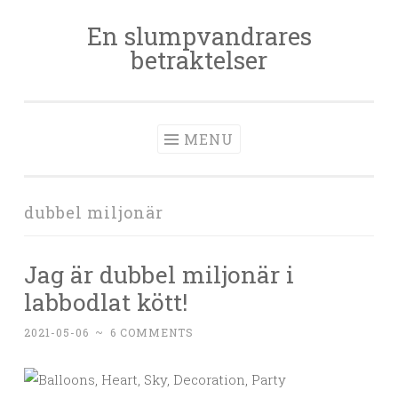
En slumpvandrares
Skip
betraktelser
to
content
MENU
dubbel miljonär
Jag är dubbel miljonär i
labbodlat kött!
2021-05-06
~
6 COMMENTS