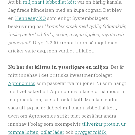
Att bli
miljonär i labbodlat kött
var en härlig känsla.
Jag firade händelsen med en kupa cognac. Det blev
en
Hennesey XO
som enligt Systembolagets
beskrivning har “
komplex smak med tydlig fatkaraktär,
inslag av torkad frukt, ceder, mogna äpplen, mynta och
pomerans
“. Drygt 2 200 kronor litern så inget man
dricker varje dag, men värdigt tillfället.
Nu har det klirrat in ytterligare en miljon
. Det är
mitt innehav i det brittiska investmentbolaget
Agronomics
som passerat två miljoner. Ni som hängt
med vet säkert att Agronomics fokuserar på modern
matproduktion, särskilt odlat kött. Man kan därför
säga att jag nu är dubbel miljonär i labbodlat kött,
även om Agronomics strikt talat också har andra
innehav i bolag som exempelvis
tillverkar protein ur
tomma luften
,
odlar läder
och
brygger mjölk.