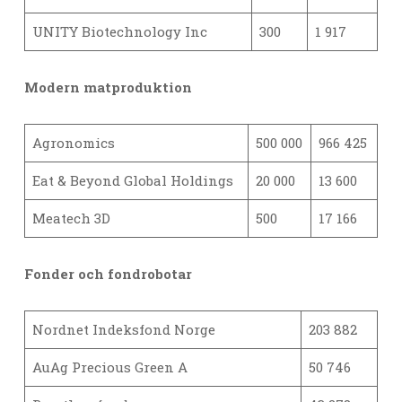
UNITY Biotechnology Inc
300
1 917
Modern matproduktion
Agronomics
500 000
966 425
Eat & Beyond Global Holdings
20 000
13 600
Meatech 3D
500
17 166
Fonder och fondrobotar
Nordnet Indeksfond Norge
203 882
AuAg Precious Green A
50 746