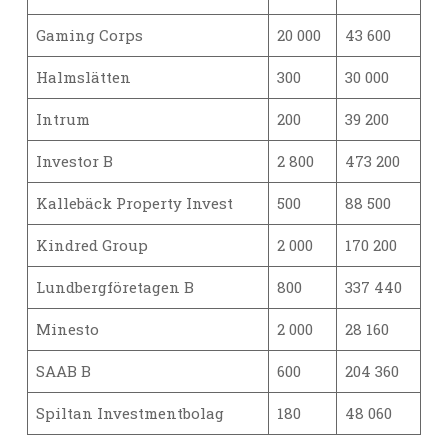
Gaming Corps
20 000
43 600
Halmslätten
300
30 000
Intrum
200
39 200
Investor B
2 800
473 200
Kallebäck Property Invest
500
88 500
Kindred Group
2 000
170 200
Lundbergföretagen B
800
337 440
Minesto
2 000
28 160
SAAB B
600
204 360
Spiltan Investmentbolag
180
48 060