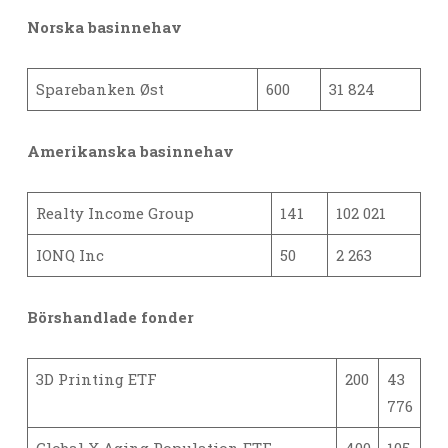
Norska basinnehav
Sparebanken Øst
600
31 824
Amerikanska basinnehav
Realty Income Group
141
102 021
IONQ Inc
50
2 263
Börshandlade fonder
3D Printing ETF
200
43
776