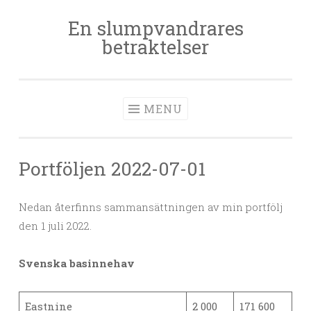
En slumpvandrares
Skip
betraktelser
to
content
MENU
Portföljen 2022-07-01
Nedan återfinns sammansättningen av min portfölj
den 1 juli 2022.
Svenska basinnehav
Eastnine
2 000
171 600