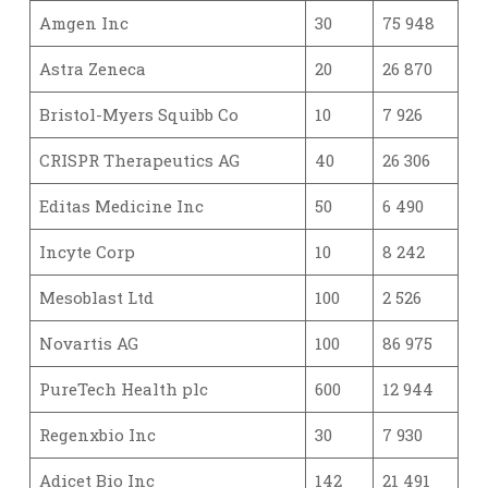
Amgen Inc
30
75 948
Astra Zeneca
20
26 870
Bristol-Myers Squibb Co
10
7 926
CRISPR Therapeutics AG
40
26 306
Editas Medicine Inc
50
6 490
Incyte Corp
10
8 242
Mesoblast Ltd
100
2 526
Novartis AG
100
86 975
PureTech Health plc
600
12 944
Regenxbio Inc
30
7 930
Adicet Bio Inc
142
21 491