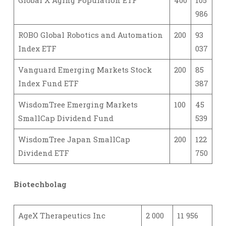
Global X Aging Population ETF
400
105
986
ROBO Global Robotics and Automation
200
93
Index ETF
037
Vanguard Emerging Markets Stock
200
85
Index Fund ETF
387
WisdomTree Emerging Markets
100
45
SmallCap Dividend Fund
539
WisdomTree Japan SmallCap
200
122
Dividend ETF
750
Biotechbolag
AgeX Therapeutics Inc
2 000
11 956