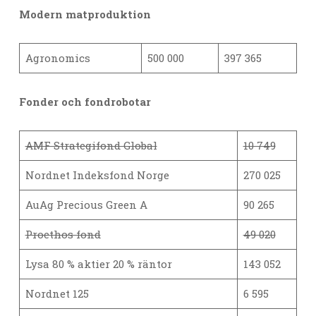
Modern matproduktion
Agronomics
500 000
397 365
Fonder och fondrobotar
AMF Strategifond Global
10 749
Nordnet Indeksfond Norge
270 025
AuAg Precious Green A
90 265
Proethos fond
49 020
Lysa 80 % aktier 20 % räntor
143 052
Nordnet 125
6 595