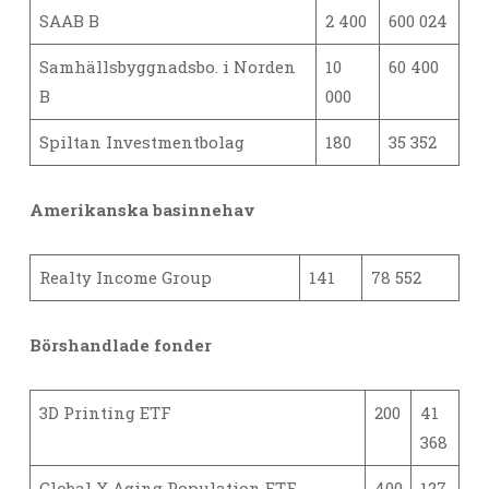
SAAB B
2 400
600 024
Samhällsbyggnadsbo. i Norden
10
60 400
B
000
Spiltan Investmentbolag
180
35 352
Amerikanska basinnehav
Realty Income Group
141
78 552
Börshandlade fonder
3D Printing ETF
200
41
368
Global X Aging Population ETF
400
127