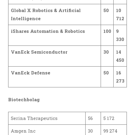
Global X Robotics & Artificial
50
10
Intelligence
712
iShares Automation & Robotics
100
9
330
VanEck Semiconductor
30
14
450
VanEck Defense
50
16
273
Biotechbolag
Serina Therapeutics
56
5 172
Amgen Inc
30
99 274