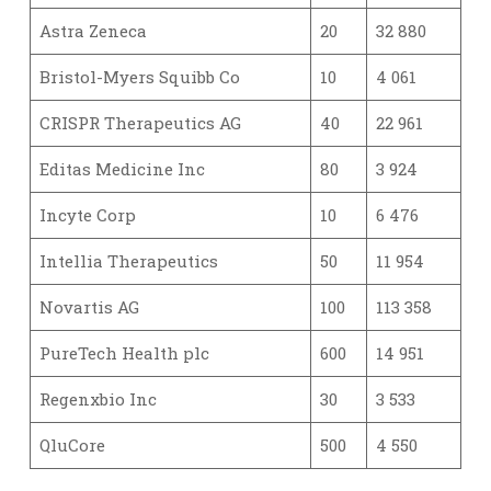
Astra Zeneca
20
32 880
Bristol-Myers Squibb Co
10
4 061
CRISPR Therapeutics AG
40
22 961
Editas Medicine Inc
80
3 924
Incyte Corp
10
6 476
Intellia Therapeutics
50
11 954
Novartis AG
100
113 358
PureTech Health plc
600
14 951
Regenxbio Inc
30
3 533
QluCore
500
4 550