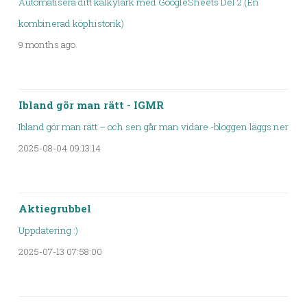
Automatisera ditt kalkylark med GoogleSheets Del 2 (En
kombinerad köphistorik)
9 months ago
Ibland gör man rätt - IGMR
Ibland gör man rätt – och sen går man vidare -bloggen läggs ner
2025-08-04 09:13:14
Aktiegrubbel
Uppdatering :)
2025-07-13 07:58:00