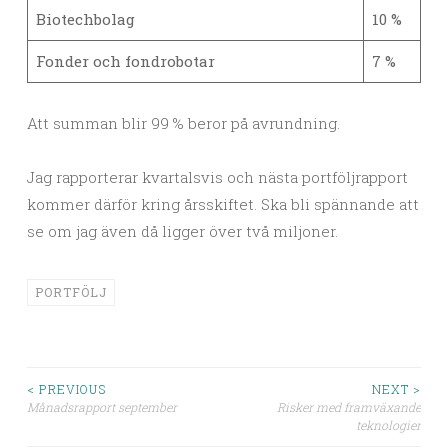
Biotechbolag
10 %
Fonder och fondrobotar
7 %
Att summan blir 99 % beror på avrundning.
Jag rapporterar kvartalsvis och nästa portföljrapport
kommer därför kring årsskiftet. Ska bli spännande att
se om jag även då ligger över två miljoner.
PORTFÖLJ
Post
< PREVIOUS
NEXT >
Månadsrapport september
Risker med framväxande
teknologier
navigation