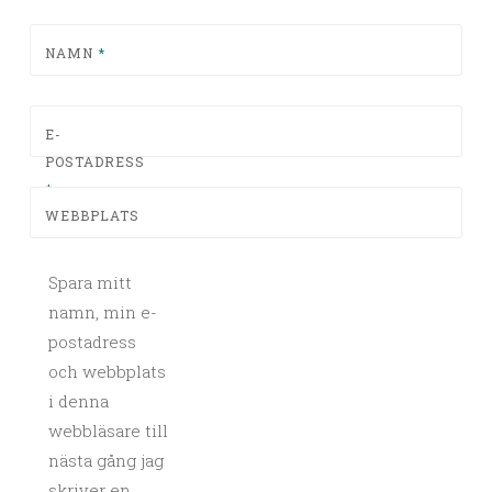
NAMN
*
E-
POSTADRESS
*
WEBBPLATS
Spara mitt
namn, min e-
postadress
och webbplats
i denna
webbläsare till
nästa gång jag
skriver en