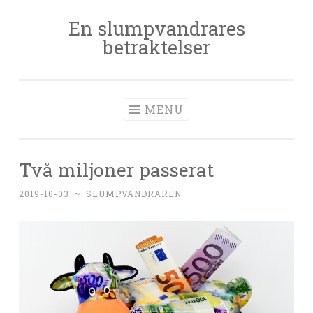
En slumpvandrares
Skip
betraktelser
to
content
MENU
Två miljoner passerat
2019-10-03
~
SLUMPVANDRAREN