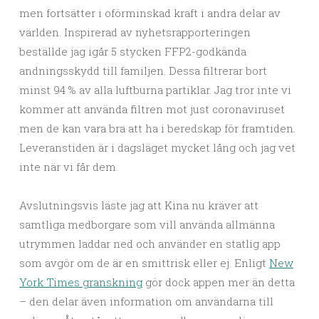
men fortsätter i oförminskad kraft i andra delar av
världen. Inspirerad av nyhetsrapporteringen
beställde jag igår 5 stycken FFP2-godkända
andningsskydd till familjen. Dessa filtrerar bort
minst 94 % av alla luftburna partiklar. Jag tror inte vi
kommer att använda filtren mot just coronaviruset
men de kan vara bra att ha i beredskap för framtiden.
Leveranstiden är i dagsläget mycket lång och jag vet
inte när vi får dem.
Avslutningsvis läste jag att Kina nu kräver att
samtliga medborgare som vill använda allmänna
utrymmen laddar ned och använder en statlig app
som avgör om de är en smittrisk eller ej. Enligt
New
York Times granskning
gör dock appen mer än detta
– den delar även information om användarna till