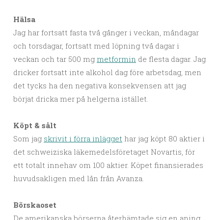
Hälsa
Jag har fortsatt fasta två gånger i veckan, måndagar
och torsdagar, fortsatt med löpning två dagar i
veckan och tar 500 mg
metformin
de flesta dagar. Jag
dricker fortsatt inte alkohol dag före arbetsdag, men
det tycks ha den negativa konsekvensen att jag
börjat dricka mer på helgerna istället.
Köpt & sålt
Som jag
skrivit i förra inlägget
har jag köpt 80 aktier i
det schweiziska läkemedelsföretaget Novartis, för
ett totalt innehav om 100 aktier. Köpet finansierades
huvudsakligen med lån från Avanza.
Börskaoset
De amerikanska börserna återhämtade sig en aning