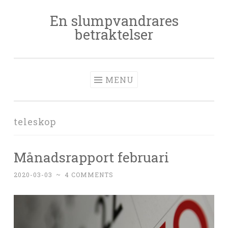
En slumpvandrares
Skip
betraktelser
to
content
MENU
teleskop
Månadsrapport februari
2020-03-03
~
4 COMMENTS