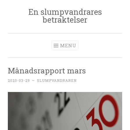
En slumpvandrares
Skip
betraktelser
to
content
MENU
Månadsrapport mars
2020-03-29
~
SLUMPVANDRAREN