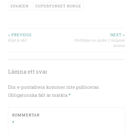
SPANIEN
SUPERFONDET NORGE
Post
< PREVIOUS
NEXT >
Köpt & sålt
Portföljen nu under 2 miljoner
kronor
navigation
Lämna ett svar
Din e-postadress kommer inte publiceras.
Obligatoriska fält är märkta
*
KOMMENTAR
*