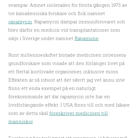
svampar. Ämnet isolerades för första gången 1975 av
tre kanadensiska forskare och fick namnet
rapamycin
. Rapamycin dämpar immunförsvaret och
blev därför en medicin vid transplantationer som
säljs i Sverige under namnet
Rapamune
.
Runt millennieskiftet började medicinen intressera
grundforskare som visade att den förlänger livet på
ett flertal kortlivade organismer, inklusive möss.
Effekten är så robust att det såvitt jag vet ännu inte
finns ett enda exempel på en naturligt
förekommande art där rapamycin inte har en
livsförlängande effekt. I USA finns till och med läkare
som av detta skäl
föreskriver medicinen till
människor
.
Forskning har troliggjort att rapamycin inhiberar två