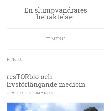
En slumpvandrares
Skip
betraktelser
to
content
MENU
RTB101
resTORbio och
livsförlängande medicin
2019-11-15
~
3 COMMENTS