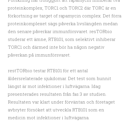
proteinkomplex, TORC1 och TORC2 där TORC är en
förkortning av target of rapamycin complex. Det förra
proteinkomplexet sägs påverka livslängden medan
den senare påverkar immunförsvaret. resTORbio
studerar ett ämne, RTB101, som selektivt inhiberar
TORC1 och därmed inte bör ha någon negativ
påverkan på immunförsvaret.
restTORbio testar RTB101 för ett antal
åldersrelaterade sjukdomar. Det test som hunnit
längst är mot infektioner i luftvägarna. Idag
presenterades resultaten från fas 3 av studien.
Resultaten var klart under förväntan och företaget
avbryter försöket att utveckla RTB101 som en
medicin mot infektioner i luftvägarna.